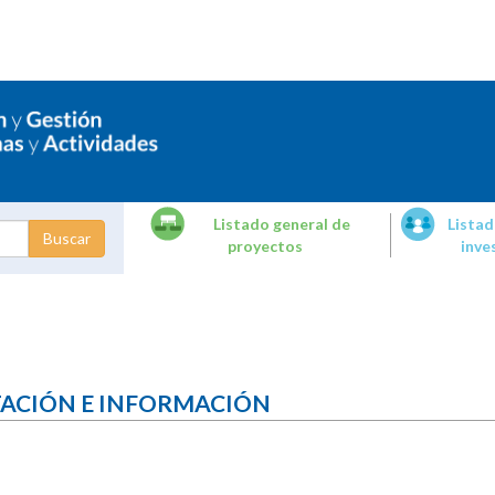
Listado general de
Listad
proyectos
inve
dades de
tigación
TACIÓN E INFORMACIÓN