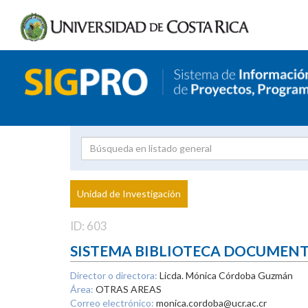
Investigador
Uni
Proyecto
Unidad de Investigación
inves
ID: 603
SISTEMA BIBLIOTECA DOCUMEN
Director o directora:
Licda. Mónica Córdoba Guzmán
Área:
OTRAS AREAS
Correo electrónico:
monica.cordoba@ucr.ac.cr