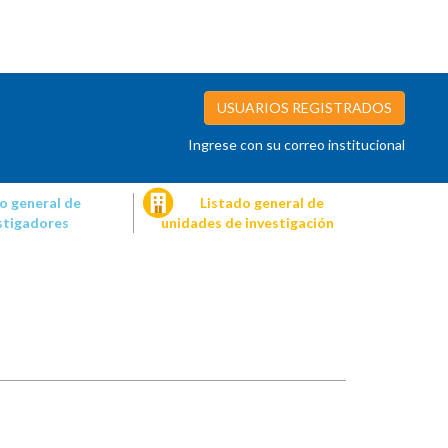
USUARIOS REGISTRADOS
Ingrese con su correo institucional
o general de
Listado general de
stigadores
unidades de investigación