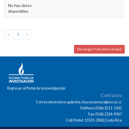
No hay datos
disponibles
«
1
»
Descargar Ficha de la Unidad
Regresar al Portal de la Investigación
Contacto
Correo electrónico: gabriela.chaconzamora@ucr.ac.cr
Teléfono: (506) 2511-1341
Fax: (506) 2224-9367
Cód.Postal: 11501-2060,Costa Rica