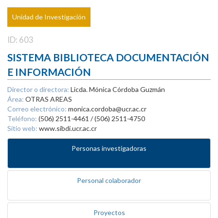
Unidad de Investigación
ID: 603
SISTEMA BIBLIOTECA DOCUMENTACIÓN
E INFORMACIÓN
Director o directora:
Licda. Mónica Córdoba Guzmán
Área:
OTRAS AREAS
Correo electrónico:
monica.cordoba@ucr.ac.cr
Teléfono:
(506) 2511-4461 / (506) 2511-4750
Sitio web:
www.sibdi.ucr.ac.cr
Personas investigadoras
Personal colaborador
Proyectos