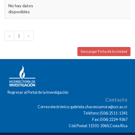
No hay datos
disponibles
«
1
»
Descargar Ficha de la Unidad
Regresar al Portal de la Investigación
Contacto
Correo electrónico: gabriela.chaconzamora@ucr.ac.cr
Teléfono: (506) 2511-1341
Fax: (506) 2224-9367
Cód.Postal: 11501-2060,Costa Rica