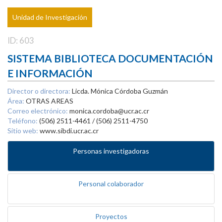
Unidad de Investigación
ID: 603
SISTEMA BIBLIOTECA DOCUMENTACIÓN
E INFORMACIÓN
Director o directora:
Licda. Mónica Córdoba Guzmán
Área:
OTRAS AREAS
Correo electrónico:
monica.cordoba@ucr.ac.cr
Teléfono:
(506) 2511-4461 / (506) 2511-4750
Sitio web:
www.sibdi.ucr.ac.cr
Personas investigadoras
Personal colaborador
Proyectos