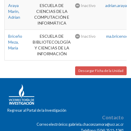
Araya
ESCUELA DE
Inactivo
adrian.araya@u
Marin,
CIENCIAS DE LA
Adrian
COMPUTACIÓN E
INFORMÁTICA
Briceño
ESCUELA DE
Inactivo
ma.briceno@u
Meza,
BIBLIOTECOLOGÍA
Maria
Y CIENCIAS DE LA
INFORMACIÓN
Descargar Ficha de la Unidad
Regresar al Portal de la Investigación
Contacto
Correo electrónico: gabriela.chaconzamora@ucr.ac.cr
Teléfono: (506) 2511-1341