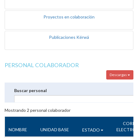
Proyectos en colaboración
Publicaciones Kérwá
PERSONAL COLABORADOR
Descargas
Buscar personal
Mostrando
2
personal colaborador
CORR
NOMBRE
UNIDAD BASE
ELECTRÓ
ESTADO