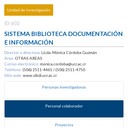
Unidad de Investigación
ID: 603
SISTEMA BIBLIOTECA DOCUMENTACIÓN
E INFORMACIÓN
Director o directora:
Licda. Mónica Córdoba Guzmán
Área:
OTRAS AREAS
Correo electrónico:
monica.cordoba@ucr.ac.cr
Teléfono:
(506) 2511-4461 / (506) 2511-4750
Sitio web:
www.sibdi.ucr.ac.cr
Personas investigadoras
Personal colaborador
Proyectos