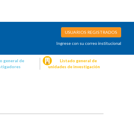
USUARIOS REGISTRADOS
Ingrese con su correo institucional
o general de
Listado general de
stigadores
unidades de investigación