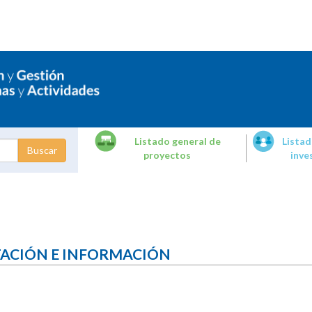
Listado general de
Listad
proyectos
inve
dades de
tigación
TACIÓN E INFORMACIÓN