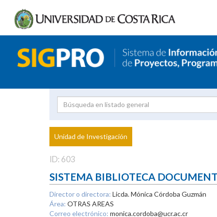
Investigador
Uni
Proyecto
Unidad de Investigación
inves
ID: 603
SISTEMA BIBLIOTECA DOCUMEN
Director o directora:
Licda. Mónica Córdoba Guzmán
Área:
OTRAS AREAS
Correo electrónico:
monica.cordoba@ucr.ac.cr