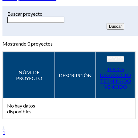
Buscar proyecto
Mostrando
0
proyectos
ESTADO
TODOS
NÚM. DE
DESARROLLO
DESCRIPCIÓN
PROYECTO
TERMINADO
VENCIDO
No hay datos
disponibles
«
1