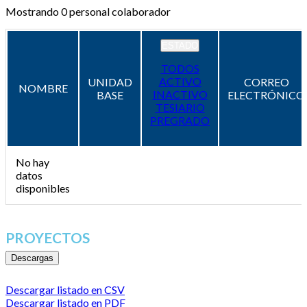
Mostrando
0
personal colaborador
ESTADO
TODOS
ACTIVO
UNIDAD
CORREO
NOMBRE
INACTIVO
BASE
ELECTRÓNICO
TESIARIO
PREGRADO
No hay
datos
disponibles
PROYECTOS
Descargas
Descargar listado en CSV
Descargar listado en PDF