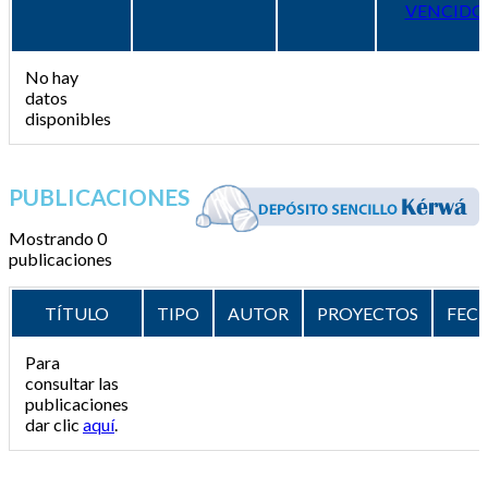
VENCIDO
No hay
datos
disponibles
PUBLICACIONES
Mostrando 0
publicaciones
TÍTULO
TIPO
AUTOR
PROYECTOS
FEC
Para
consultar las
publicaciones
dar clic
aquí
.