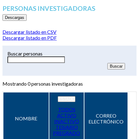
PERSONAS INVESTIGADORAS
Descargas
Descargar listado en CSV
Descargar listado en PDF
Buscar personas
Mostrando
0
personas investigadoras
ESTADO
TODOS
ACTIVO
CORREO
NOMBRE
INACTIVO
ELECTRÓNICO
TESIARIO
PREGRADO