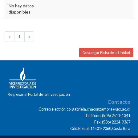
No hay datos
disponibles
«
1
»
Descargar Ficha de la Unidad
Regresar al Portal de la Investigación
Contacto
Correo electrónico: gabriela.chaconzamora@ucr.ac.cr
Teléfono: (506) 2511-1341
Fax: (506) 2224-9367
Cód.Postal: 11501-2060,Costa Rica