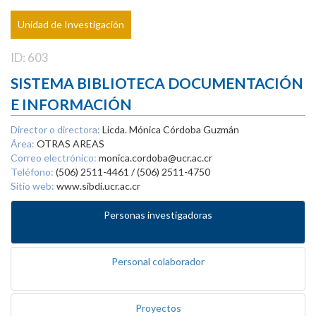
Unidad de Investigación
ID: 603
SISTEMA BIBLIOTECA DOCUMENTACIÓN
E INFORMACIÓN
Director o directora:
Licda. Mónica Córdoba Guzmán
Área:
OTRAS AREAS
Correo electrónico:
monica.cordoba@ucr.ac.cr
Teléfono:
(506) 2511-4461 / (506) 2511-4750
Sitio web:
www.sibdi.ucr.ac.cr
Personas investigadoras
Personal colaborador
Proyectos