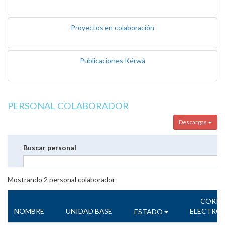
Proyectos en colaboración
Publicaciones Kérwá
PERSONAL COLABORADOR
Descargas
Buscar personal
Mostrando
2
personal colaborador
CORR
NOMBRE
UNIDAD BASE
ELECTRÓ
ESTADO