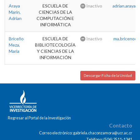
Araya
ESCUELA DE
Inactivo
adrian.araya@u
Marin,
CIENCIAS DE LA
Adrian
COMPUTACIÓN E
INFORMÁTICA
Briceño
ESCUELA DE
Inactivo
ma.briceno@u
Meza,
BIBLIOTECOLOGÍA
Maria
Y CIENCIAS DE LA
INFORMACIÓN
Descargar Ficha de la Unidad
Regresar al Portal de la Investigación
Contacto
Correo electrónico: gabriela.chaconzamora@ucr.ac.cr
Teléfono: (506) 2511-1341