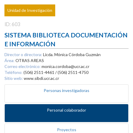
Unidad de Investigación
ID: 603
SISTEMA BIBLIOTECA DOCUMENTACIÓN
E INFORMACIÓN
Director o directora:
Licda. Mónica Córdoba Guzmán
Área:
OTRAS AREAS
Correo electrónico:
monica.cordoba@ucr.ac.cr
Teléfono:
(506) 2511-4461 / (506) 2511-4750
Sitio web:
www.sibdi.ucr.ac.cr
Personas investigadoras
Personal colaborador
Proyectos