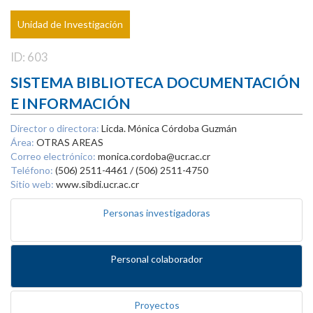
Unidad de Investigación
ID: 603
SISTEMA BIBLIOTECA DOCUMENTACIÓN
E INFORMACIÓN
Director o directora:
Licda. Mónica Córdoba Guzmán
Área:
OTRAS AREAS
Correo electrónico:
monica.cordoba@ucr.ac.cr
Teléfono:
(506) 2511-4461 / (506) 2511-4750
Sitio web:
www.sibdi.ucr.ac.cr
Personas investigadoras
Personal colaborador
Proyectos