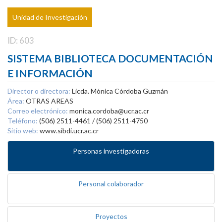
Unidad de Investigación
ID: 603
SISTEMA BIBLIOTECA DOCUMENTACIÓN
E INFORMACIÓN
Director o directora:
Licda. Mónica Córdoba Guzmán
Área:
OTRAS AREAS
Correo electrónico:
monica.cordoba@ucr.ac.cr
Teléfono:
(506) 2511-4461 / (506) 2511-4750
Sitio web:
www.sibdi.ucr.ac.cr
Personas investigadoras
Personal colaborador
Proyectos