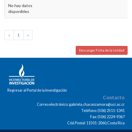
No hay datos
disponibles
«
1
»
Descargar Ficha de la Unidad
Regresar al Portal de la Investigación
Contacto
Correo electrónico: gabriela.chaconzamora@ucr.ac.cr
Teléfono: (506) 2511-1341
Fax: (506) 2224-9367
Cód.Postal: 11501-2060,Costa Rica