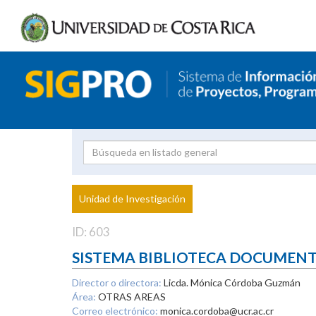
Investigador
Uni
Proyecto
Unidad de Investigación
inves
ID: 603
SISTEMA BIBLIOTECA DOCUMEN
Director o directora:
Licda. Mónica Córdoba Guzmán
Área:
OTRAS AREAS
Correo electrónico:
monica.cordoba@ucr.ac.cr