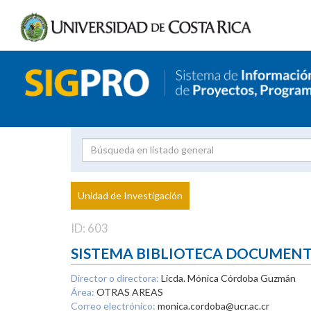
Investigador
Uni
Proyecto
Unidad de Investigación
inves
ID: 603
SISTEMA BIBLIOTECA DOCUMEN
Director o directora:
Licda. Mónica Córdoba Guzmán
Área:
OTRAS AREAS
Correo electrónico:
monica.cordoba@ucr.ac.cr