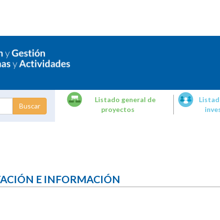
Listado general de
Listad
proyectos
inve
dades de
tigación
TACIÓN E INFORMACIÓN