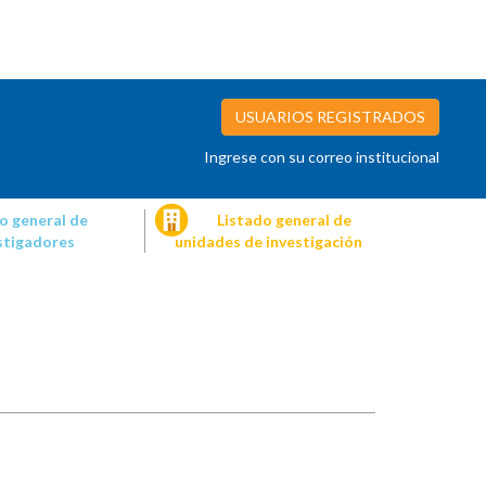
USUARIOS REGISTRADOS
Ingrese con su correo institucional
o general de
Listado general de
stigadores
unidades de investigación