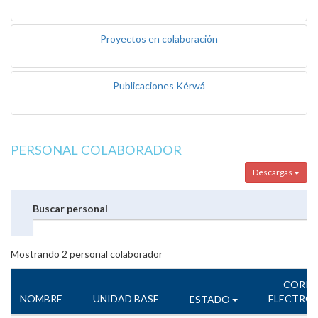
Proyectos en colaboración
Publicaciones Kérwá
PERSONAL COLABORADOR
Descargas
Buscar personal
Mostrando
2
personal colaborador
CORR
NOMBRE
UNIDAD BASE
ELECTRÓ
ESTADO