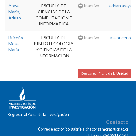
Araya
ESCUELA DE
Inactivo
adrian.araya@u
Marin,
CIENCIAS DE LA
Adrian
COMPUTACIÓN E
INFORMÁTICA
Briceño
ESCUELA DE
Inactivo
ma.briceno@u
Meza,
BIBLIOTECOLOGÍA
Maria
Y CIENCIAS DE LA
INFORMACIÓN
Descargar Ficha de la Unidad
Regresar al Portal de la Investigación
Contacto
Correo electrónico: gabriela.chaconzamora@ucr.ac.cr
Teléfono: (506) 2511-1341