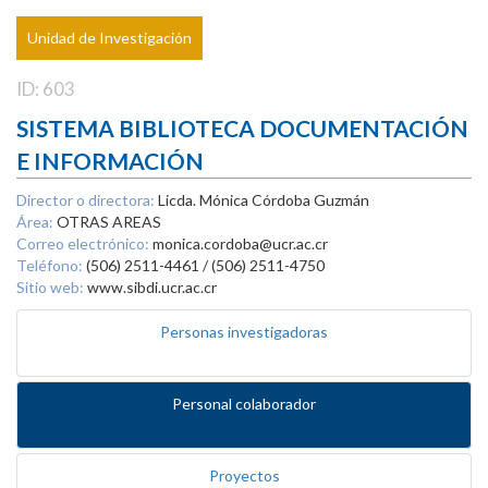
Unidad de Investigación
ID: 603
SISTEMA BIBLIOTECA DOCUMENTACIÓN
E INFORMACIÓN
Director o directora:
Licda. Mónica Córdoba Guzmán
Área:
OTRAS AREAS
Correo electrónico:
monica.cordoba@ucr.ac.cr
Teléfono:
(506) 2511-4461 / (506) 2511-4750
Sitio web:
www.sibdi.ucr.ac.cr
Personas investigadoras
Personal colaborador
Proyectos