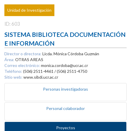
Unidad de Investigación
ID: 603
SISTEMA BIBLIOTECA DOCUMENTACIÓN
E INFORMACIÓN
Director o directora:
Licda. Mónica Córdoba Guzmán
Área:
OTRAS AREAS
Correo electrónico:
monica.cordoba@ucr.ac.cr
Teléfono:
(506) 2511-4461 / (506) 2511-4750
Sitio web:
www.sibdi.ucr.ac.cr
Personas investigadoras
Personal colaborador
Proyectos