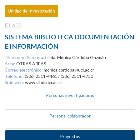
Unidad de Investigación
ID: 603
SISTEMA BIBLIOTECA DOCUMENTACIÓN
E INFORMACIÓN
Director o directora:
Licda. Mónica Córdoba Guzmán
Área:
OTRAS AREAS
Correo electrónico:
monica.cordoba@ucr.ac.cr
Teléfono:
(506) 2511-4461 / (506) 2511-4750
Sitio web:
www.sibdi.ucr.ac.cr
Personas investigadoras
Personal colaborador
Proyectos