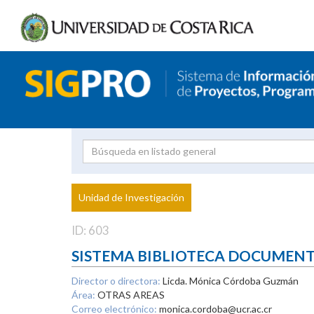
Investigador
Uni
Proyecto
Unidad de Investigación
inves
ID: 603
SISTEMA BIBLIOTECA DOCUMEN
Director o directora:
Licda. Mónica Córdoba Guzmán
Área:
OTRAS AREAS
Correo electrónico:
monica.cordoba@ucr.ac.cr