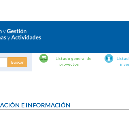
Listado general de
Listad
proyectos
inve
dades de
tigación
TACIÓN E INFORMACIÓN