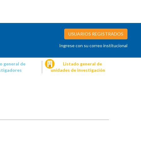
USUARIOS REGISTRADOS
Ingrese con su correo institucional
o general de
Listado general de
stigadores
unidades de investigación