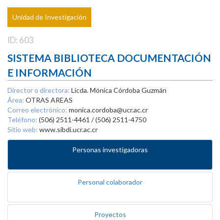
Unidad de Investigación
ID: 603
SISTEMA BIBLIOTECA DOCUMENTACIÓN
E INFORMACIÓN
Director o directora:
Licda. Mónica Córdoba Guzmán
Área:
OTRAS AREAS
Correo electrónico:
monica.cordoba@ucr.ac.cr
Teléfono:
(506) 2511-4461 / (506) 2511-4750
Sitio web:
www.sibdi.ucr.ac.cr
Personas investigadoras
Personal colaborador
Proyectos