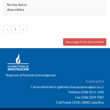
No hay datos
disponibles
«
1
»
Descargar Ficha de la Unidad
Regresar al Portal de la Investigación
Contacto
Correo electrónico: gabriela.chaconzamora@ucr.ac.cr
Teléfono: (506) 2511-1341
Fax: (506) 2224-9367
Cód.Postal: 11501-2060,Costa Rica