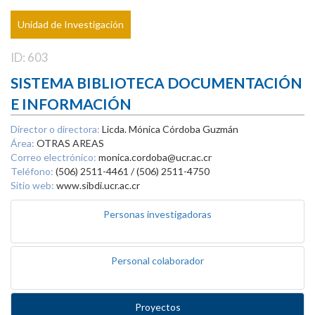
Unidad de Investigación
ID: 603
SISTEMA BIBLIOTECA DOCUMENTACIÓN
E INFORMACIÓN
Director o directora:
Licda. Mónica Córdoba Guzmán
Área:
OTRAS AREAS
Correo electrónico:
monica.cordoba@ucr.ac.cr
Teléfono:
(506) 2511-4461 / (506) 2511-4750
Sitio web:
www.sibdi.ucr.ac.cr
Personas investigadoras
Personal colaborador
Proyectos