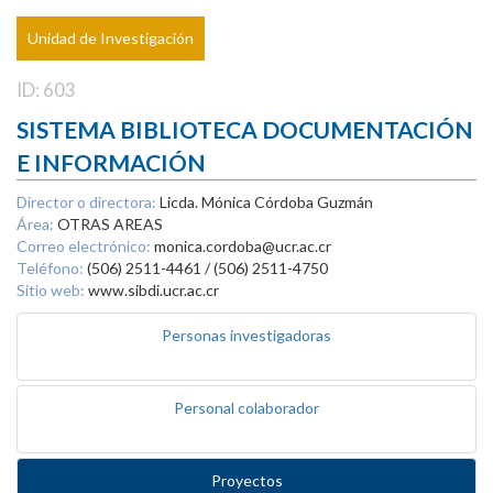
Unidad de Investigación
ID: 603
SISTEMA BIBLIOTECA DOCUMENTACIÓN
E INFORMACIÓN
Director o directora:
Licda. Mónica Córdoba Guzmán
Área:
OTRAS AREAS
Correo electrónico:
monica.cordoba@ucr.ac.cr
Teléfono:
(506) 2511-4461 / (506) 2511-4750
Sitio web:
www.sibdi.ucr.ac.cr
Personas investigadoras
Personal colaborador
Proyectos