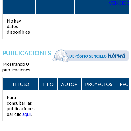
VENCIDO
No hay
datos
disponibles
PUBLICACIONES
Mostrando 0
publicaciones
TÍTULO
TIPO
AUTOR
PROYECTOS
FEC
Para
consultar las
publicaciones
dar clic
aquí
.