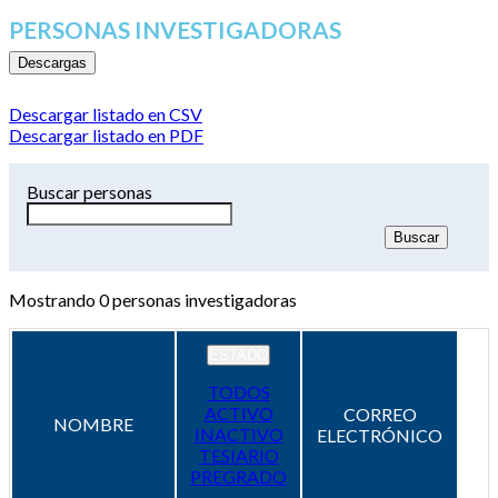
PERSONAS INVESTIGADORAS
Descargas
Descargar listado en CSV
Descargar listado en PDF
Buscar personas
Mostrando
0
personas investigadoras
ESTADO
TODOS
ACTIVO
CORREO
NOMBRE
INACTIVO
ELECTRÓNICO
TESIARIO
PREGRADO