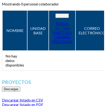
Mostrando
0
personal colaborador
ESTADO
TODOS
ACTIVO
UNIDAD
CORREO
NOMBRE
INACTIVO
BASE
ELECTRÓNICO
TESIARIO
PREGRADO
No hay
datos
disponibles
PROYECTOS
Descargas
Descargar listado en CSV
Descargar listado en PDF