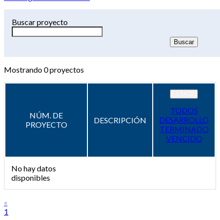
Buscar proyecto
Mostrando
0
proyectos
ESTADO
TODOS
NÚM. DE
DESARROLLO
DESCRIPCIÓN
PROYECTO
TERMINADO
VENCIDO
No hay datos
disponibles
«
1