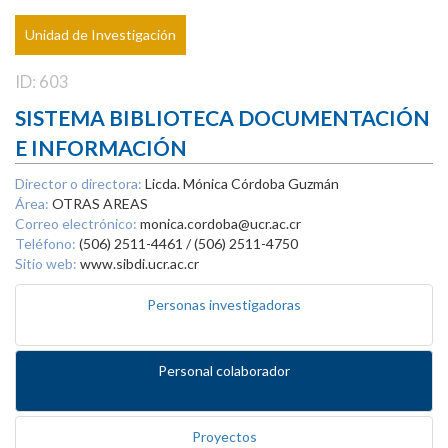
Unidad de Investigación
ID: 603
SISTEMA BIBLIOTECA DOCUMENTACIÓN
E INFORMACIÓN
Director o directora:
Licda. Mónica Córdoba Guzmán
Área:
OTRAS AREAS
Correo electrónico:
monica.cordoba@ucr.ac.cr
Teléfono:
(506) 2511-4461 / (506) 2511-4750
Sitio web:
www.sibdi.ucr.ac.cr
Personas investigadoras
Personal colaborador
Proyectos