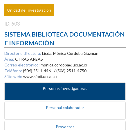
Unidad de Investigación
ID: 603
SISTEMA BIBLIOTECA DOCUMENTACIÓN
E INFORMACIÓN
Director o directora:
Licda. Mónica Córdoba Guzmán
Área:
OTRAS AREAS
Correo electrónico:
monica.cordoba@ucr.ac.cr
Teléfono:
(506) 2511-4461 / (506) 2511-4750
Sitio web:
www.sibdi.ucr.ac.cr
Personas investigadoras
Personal colaborador
Proyectos