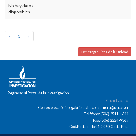
No hay datos
disponibles
«
1
»
Descargar Ficha de la Unidad
Regresar al Portal de la Investigación
Contacto
Correo electrónico: gabriela.chaconzamora@ucr.ac.cr
Teléfono: (506) 2511-1341
Fax: (506) 2224-9367
Cód.Postal: 11501-2060,Costa Rica