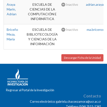
Araya
ESCUELA DE
Inactivo
adrian.araya@u
Marin,
CIENCIAS DE LA
Adrian
COMPUTACIÓN E
INFORMÁTICA
Briceño
ESCUELA DE
Inactivo
ma.briceno@u
Meza,
BIBLIOTECOLOGÍA
Maria
Y CIENCIAS DE LA
INFORMACIÓN
Descargar Ficha de la Unidad
Regresar al Portal de la Investigación
Contacto
Correo electrónico: gabriela.chaconzamora@ucr.ac.cr
Teléfono: (506) 2511-1341