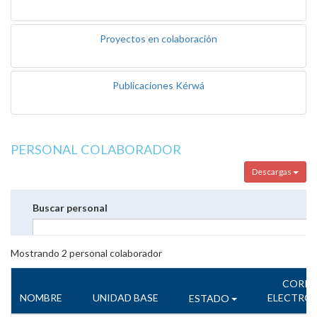
Proyectos en colaboración
Publicaciones Kérwá
PERSONAL COLABORADOR
Descargas
Buscar personal
Mostrando
2
personal colaborador
CORR
NOMBRE
UNIDAD BASE
ELECTRÓ
ESTADO