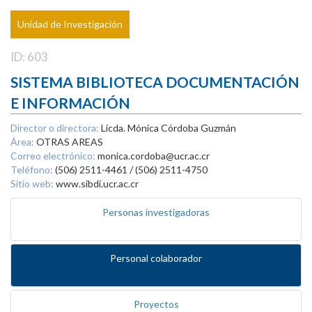
Unidad de Investigación
ID: 603
SISTEMA BIBLIOTECA DOCUMENTACIÓN
E INFORMACIÓN
Director o directora:
Licda. Mónica Córdoba Guzmán
Área:
OTRAS AREAS
Correo electrónico:
monica.cordoba@ucr.ac.cr
Teléfono:
(506) 2511-4461 / (506) 2511-4750
Sitio web:
www.sibdi.ucr.ac.cr
Personas investigadoras
Personal colaborador
Proyectos