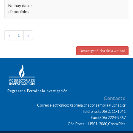
No hay datos
disponibles
«
1
»
Descargar Ficha de la Unidad
Regresar al Portal de la Investigación
Contacto
Correo electrónico: gabriela.chaconzamora@ucr.ac.cr
Teléfono: (506) 2511-1341
Fax: (506) 2224-9367
Cód.Postal: 11501-2060,Costa Rica