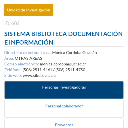
Unidad de Investigación
ID: 603
SISTEMA BIBLIOTECA DOCUMENTACIÓN
E INFORMACIÓN
Director o directora:
Licda. Mónica Córdoba Guzmán
Área:
OTRAS AREAS
Correo electrónico:
monica.cordoba@ucr.ac.cr
Teléfono:
(506) 2511-4461 / (506) 2511-4750
Sitio web:
www.sibdi.ucr.ac.cr
Personas investigadoras
Personal colaborador
Proyectos