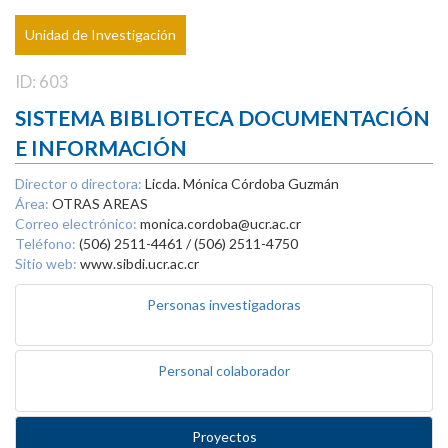
Unidad de Investigación
ID: 603
SISTEMA BIBLIOTECA DOCUMENTACIÓN
E INFORMACIÓN
Director o directora:
Licda. Mónica Córdoba Guzmán
Área:
OTRAS AREAS
Correo electrónico:
monica.cordoba@ucr.ac.cr
Teléfono:
(506) 2511-4461 / (506) 2511-4750
Sitio web:
www.sibdi.ucr.ac.cr
Personas investigadoras
Personal colaborador
Proyectos