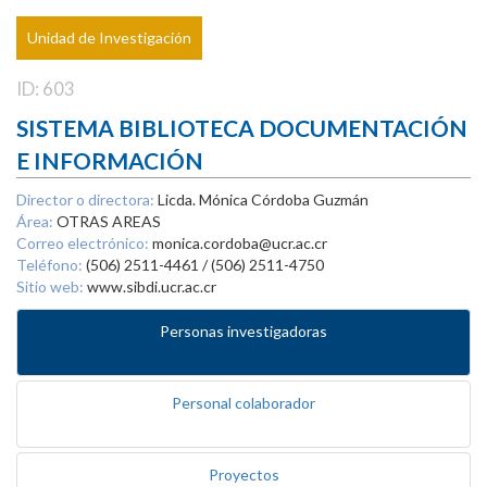
Unidad de Investigación
ID: 603
SISTEMA BIBLIOTECA DOCUMENTACIÓN
E INFORMACIÓN
Director o directora:
Licda. Mónica Córdoba Guzmán
Área:
OTRAS AREAS
Correo electrónico:
monica.cordoba@ucr.ac.cr
Teléfono:
(506) 2511-4461 / (506) 2511-4750
Sitio web:
www.sibdi.ucr.ac.cr
Personas investigadoras
Personal colaborador
Proyectos