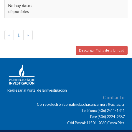
No hay datos
disponibles
«
1
»
Descargar Ficha de la Unidad
Regresar al Portal de la Investigación
Contacto
Correo electrónico: gabriela.chaconzamora@ucr.ac.cr
Teléfono: (506) 2511-1341
Fax: (506) 2224-9367
Cód.Postal: 11501-2060,Costa Rica