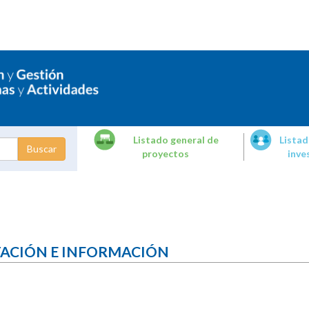
Listado general de
Listad
proyectos
inve
dades de
tigación
TACIÓN E INFORMACIÓN