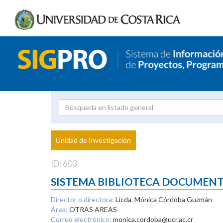
Investigador
Uni
Proyecto
Unidad de Investigación
inves
ID: 603
SISTEMA BIBLIOTECA DOCUMEN
Director o directora:
Licda. Mónica Córdoba Guzmán
Área:
OTRAS AREAS
Correo electrónico:
monica.cordoba@ucr.ac.cr