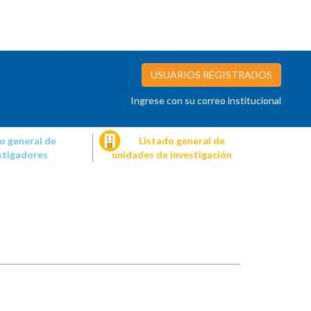
USUARIOS REGISTRADOS
Ingrese con su correo institucional
o general de
Listado general de
stigadores
unidades de investigación