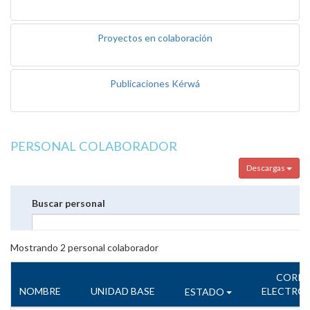
Proyectos en colaboración
Publicaciones Kérwá
PERSONAL COLABORADOR
Descargas
Buscar personal
Mostrando
2
personal colaborador
CORR
NOMBRE
UNIDAD BASE
ELECTRÓ
ESTADO