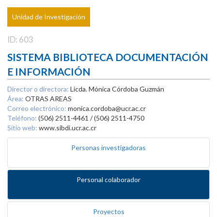
Unidad de Investigación
ID: 603
SISTEMA BIBLIOTECA DOCUMENTACIÓN
E INFORMACIÓN
Director o directora:
Licda. Mónica Córdoba Guzmán
Área:
OTRAS AREAS
Correo electrónico:
monica.cordoba@ucr.ac.cr
Teléfono:
(506) 2511-4461 / (506) 2511-4750
Sitio web:
www.sibdi.ucr.ac.cr
Personas investigadoras
Personal colaborador
Proyectos