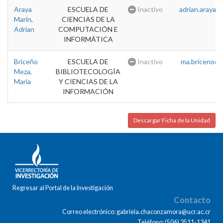
Araya
ESCUELA DE
Inactivo
adrian.araya@u
Marin,
CIENCIAS DE LA
Adrian
COMPUTACIÓN E
INFORMÁTICA
Briceño
ESCUELA DE
Inactivo
ma.briceno@u
Meza,
BIBLIOTECOLOGÍA
Maria
Y CIENCIAS DE LA
INFORMACIÓN
Descargar Ficha de la Unidad
Regresar al Portal de la Investigación
Contacto
Correo electrónico: gabriela.chaconzamora@ucr.ac.cr
Teléfono: (506) 2511-1341