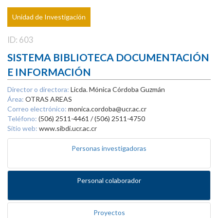
Unidad de Investigación
ID: 603
SISTEMA BIBLIOTECA DOCUMENTACIÓN
E INFORMACIÓN
Director o directora:
Licda. Mónica Córdoba Guzmán
Área:
OTRAS AREAS
Correo electrónico:
monica.cordoba@ucr.ac.cr
Teléfono:
(506) 2511-4461 / (506) 2511-4750
Sitio web:
www.sibdi.ucr.ac.cr
Personas investigadoras
Personal colaborador
Proyectos