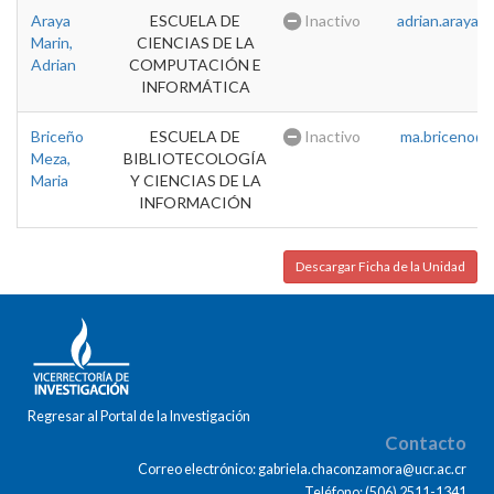
Araya
ESCUELA DE
Inactivo
adrian.araya@u
Marin,
CIENCIAS DE LA
Adrian
COMPUTACIÓN E
INFORMÁTICA
Briceño
ESCUELA DE
Inactivo
ma.briceno@u
Meza,
BIBLIOTECOLOGÍA
Maria
Y CIENCIAS DE LA
INFORMACIÓN
Descargar Ficha de la Unidad
Regresar al Portal de la Investigación
Contacto
Correo electrónico: gabriela.chaconzamora@ucr.ac.cr
Teléfono: (506) 2511-1341