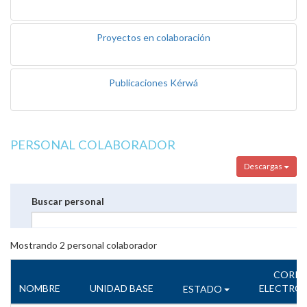
Proyectos en colaboración
Publicaciones Kérwá
PERSONAL COLABORADOR
Descargas
Buscar personal
Mostrando
2
personal colaborador
CORR
NOMBRE
UNIDAD BASE
ELECTRÓ
ESTADO