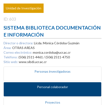
Unidad de Investigación
ID: 603
SISTEMA BIBLIOTECA DOCUMENTACIÓN
E INFORMACIÓN
Director o directora:
Licda. Mónica Córdoba Guzmán
Área:
OTRAS AREAS
Correo electrónico:
monica.cordoba@ucr.ac.cr
Teléfono:
(506) 2511-4461 / (506) 2511-4750
Sitio web:
www.sibdi.ucr.ac.cr
Personas investigadoras
Personal colaborador
Proyectos