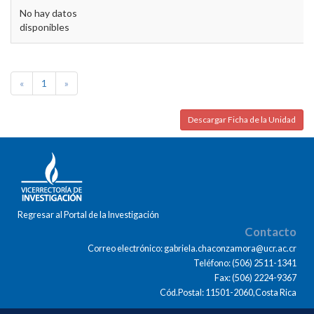
No hay datos
disponibles
«
1
»
Descargar Ficha de la Unidad
Regresar al Portal de la Investigación
Contacto
Correo electrónico: gabriela.chaconzamora@ucr.ac.cr
Teléfono: (506) 2511-1341
Fax: (506) 2224-9367
Cód.Postal: 11501-2060,Costa Rica