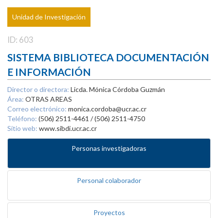
Unidad de Investigación
ID: 603
SISTEMA BIBLIOTECA DOCUMENTACIÓN
E INFORMACIÓN
Director o directora:
Licda. Mónica Córdoba Guzmán
Área:
OTRAS AREAS
Correo electrónico:
monica.cordoba@ucr.ac.cr
Teléfono:
(506) 2511-4461 / (506) 2511-4750
Sitio web:
www.sibdi.ucr.ac.cr
Personas investigadoras
Personal colaborador
Proyectos