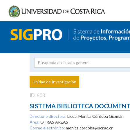
Investigador
Uni
Proyecto
Unidad de Investigación
inves
ID: 603
SISTEMA BIBLIOTECA DOCUMEN
Director o directora:
Licda. Mónica Córdoba Guzmán
Área:
OTRAS AREAS
Correo electrónico:
monica.cordoba@ucr.ac.cr