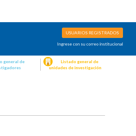
USUARIOS REGISTRADOS
Ingrese con su correo institucional
o general de
Listado general de
stigadores
unidades de investigación