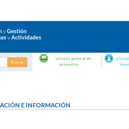
Listado general de
Listad
proyectos
inve
dades de
tigación
TACIÓN E INFORMACIÓN