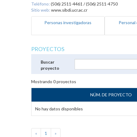
Teléfono:
(506) 2511-4461 / (506) 2511-4750
Sitio web:
www.sibdi.ucr.ac.cr
Personas investigadoras
Personal 
PROYECTOS
Buscar
proyecto
Mostrando
0
proyectos
NÚM. DE PROYECTO
No hay datos disponibles
«
1
»