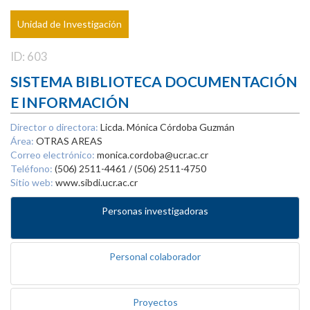
Unidad de Investigación
ID: 603
SISTEMA BIBLIOTECA DOCUMENTACIÓN
E INFORMACIÓN
Director o directora:
Licda. Mónica Córdoba Guzmán
Área:
OTRAS AREAS
Correo electrónico:
monica.cordoba@ucr.ac.cr
Teléfono:
(506) 2511-4461 / (506) 2511-4750
Sitio web:
www.sibdi.ucr.ac.cr
Personas investigadoras
Personal colaborador
Proyectos