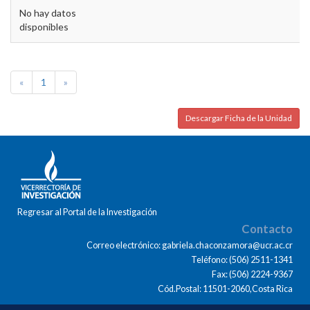
No hay datos
disponibles
«
1
»
Descargar Ficha de la Unidad
Regresar al Portal de la Investigación
Contacto
Correo electrónico: gabriela.chaconzamora@ucr.ac.cr
Teléfono: (506) 2511-1341
Fax: (506) 2224-9367
Cód.Postal: 11501-2060,Costa Rica