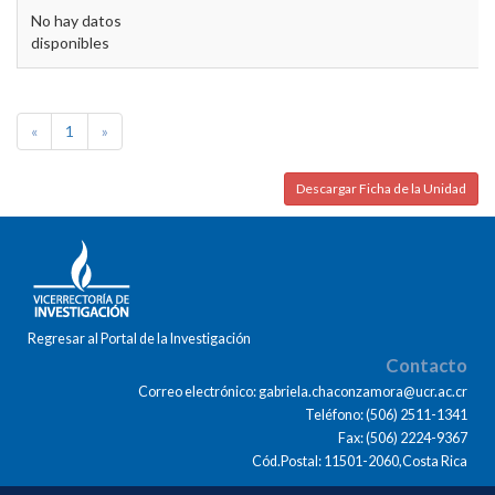
No hay datos
disponibles
«
1
»
Descargar Ficha de la Unidad
Regresar al Portal de la Investigación
Contacto
Correo electrónico: gabriela.chaconzamora@ucr.ac.cr
Teléfono: (506) 2511-1341
Fax: (506) 2224-9367
Cód.Postal: 11501-2060,Costa Rica