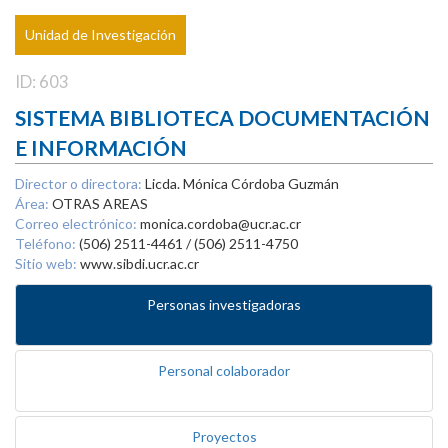
Unidad de Investigación
ID: 603
SISTEMA BIBLIOTECA DOCUMENTACIÓN
E INFORMACIÓN
Director o directora:
Licda. Mónica Córdoba Guzmán
Área:
OTRAS AREAS
Correo electrónico:
monica.cordoba@ucr.ac.cr
Teléfono:
(506) 2511-4461 / (506) 2511-4750
Sitio web:
www.sibdi.ucr.ac.cr
Personas investigadoras
Personal colaborador
Proyectos