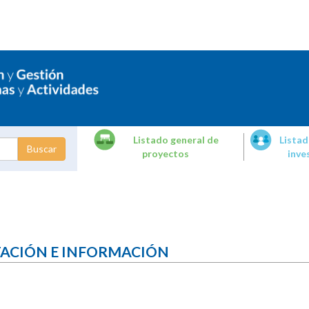
Listado general de
Listad
proyectos
inve
dades de
tigación
TACIÓN E INFORMACIÓN