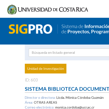
Investigador
Uni
Proyecto
Unidad de Investigación
inves
ID: 603
SISTEMA BIBLIOTECA DOCUMEN
Director o directora:
Licda. Mónica Córdoba Guzmán
Área:
OTRAS AREAS
Correo electrónico:
monica.cordoba@ucr.ac.cr