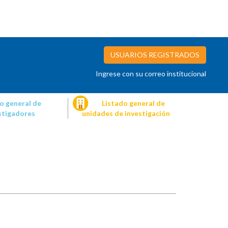
USUARIOS REGISTRADOS
Ingrese con su correo institucional
o general de
Listado general de
stigadores
unidades de investigación