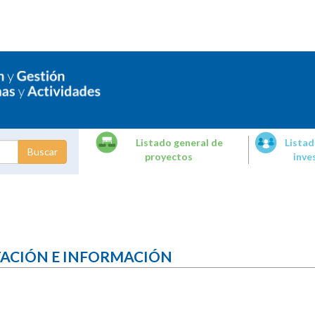
Listado general de
Listad
proyectos
inve
dades de
tigación
TACIÓN E INFORMACIÓN