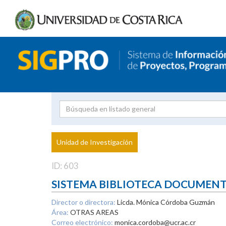
Investigador
Uni
Proyecto
Unidad de Investigación
inves
ID: 603
SISTEMA BIBLIOTECA DOCUMEN
Director o directora:
Licda. Mónica Córdoba Guzmán
Área:
OTRAS AREAS
Correo electrónico:
monica.cordoba@ucr.ac.cr