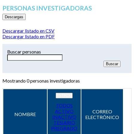
PERSONAS INVESTIGADORAS
Descargas
Descargar listado en CSV
Descargar listado en PDF
Buscar personas
Mostrando
0
personas investigadoras
ESTADO
TODOS
ACTIVO
CORREO
NOMBRE
INACTIVO
ELECTRÓNICO
TESIARIO
PREGRADO