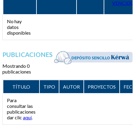
VENCIDO
No hay
datos
disponibles
PUBLICACIONES
Mostrando 0
publicaciones
TÍTULO
TIPO
AUTOR
PROYECTOS
FEC
Para
consultar las
publicaciones
dar clic
aquí
.