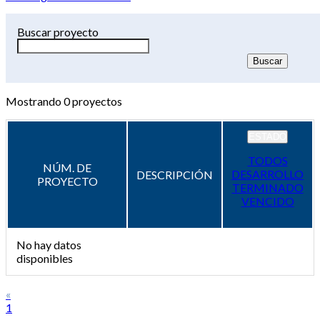
Buscar proyecto
Mostrando
0
proyectos
ESTADO
TODOS
NÚM. DE
DESARROLLO
DESCRIPCIÓN
PROYECTO
TERMINADO
VENCIDO
No hay datos
disponibles
«
1