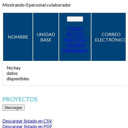
Mostrando
0
personal colaborador
ESTADO
TODOS
ACTIVO
UNIDAD
CORREO
NOMBRE
INACTIVO
BASE
ELECTRÓNICO
TESIARIO
PREGRADO
No hay
datos
disponibles
PROYECTOS
Descargas
Descargar listado en CSV
Descargar listado en PDF