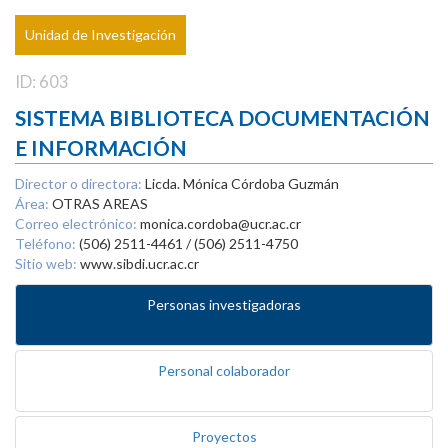
Unidad de Investigación
ID: 603
SISTEMA BIBLIOTECA DOCUMENTACIÓN
E INFORMACIÓN
Director o directora:
Licda. Mónica Córdoba Guzmán
Área:
OTRAS AREAS
Correo electrónico:
monica.cordoba@ucr.ac.cr
Teléfono:
(506) 2511-4461 / (506) 2511-4750
Sitio web:
www.sibdi.ucr.ac.cr
Personas investigadoras
Personal colaborador
Proyectos