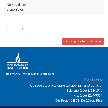
No hay datos
disponibles
«
1
»
Descargar Ficha de la Unidad
Regresar al Portal de la Investigación
Contacto
Correo electrónico: gabriela.chaconzamora@ucr.ac.cr
Teléfono: (506) 2511-1341
Fax: (506) 2224-9367
Cód.Postal: 11501-2060,Costa Rica