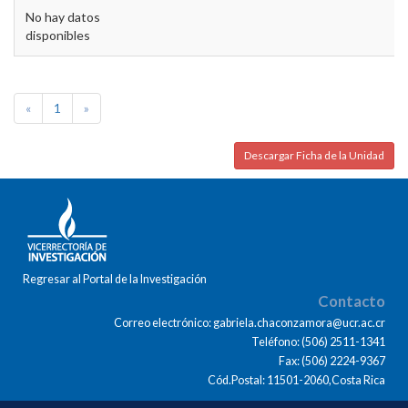
No hay datos
disponibles
«
1
»
Descargar Ficha de la Unidad
Regresar al Portal de la Investigación
Contacto
Correo electrónico: gabriela.chaconzamora@ucr.ac.cr
Teléfono: (506) 2511-1341
Fax: (506) 2224-9367
Cód.Postal: 11501-2060,Costa Rica