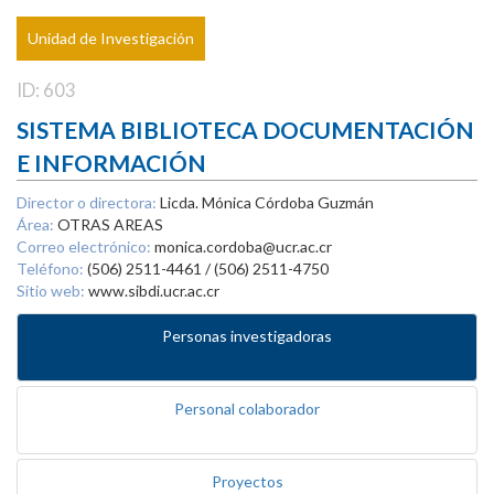
Unidad de Investigación
ID: 603
SISTEMA BIBLIOTECA DOCUMENTACIÓN
E INFORMACIÓN
Director o directora:
Licda. Mónica Córdoba Guzmán
Área:
OTRAS AREAS
Correo electrónico:
monica.cordoba@ucr.ac.cr
Teléfono:
(506) 2511-4461 / (506) 2511-4750
Sitio web:
www.sibdi.ucr.ac.cr
Personas investigadoras
Personal colaborador
Proyectos