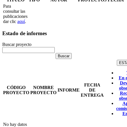
Para
consultar las
publicaciones
dar clic
aquí
.
Estado de informes
Buscar proyecto
EST
En 
Dev
FECHA
CÓDIGO
NOMBRE
obs
INFORME
DE
PROYECTO
PROYECTO
Rec
ENTREGA
obs
A
comis
E
No hay datos