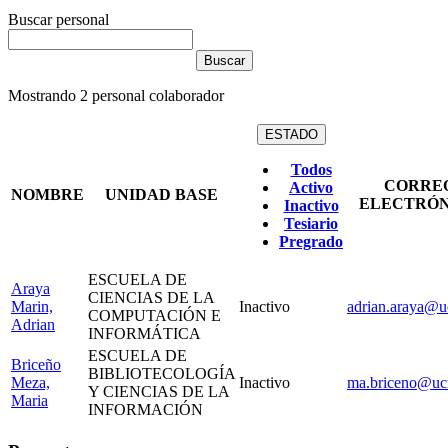
Buscar personal
Mostrando
2
personal colaborador
ESTADO
Todos
CORRE
Activo
NOMBRE
UNIDAD BASE
ELECTRÓN
Inactivo
Tesiario
Pregrado
ESCUELA DE
Araya
CIENCIAS DE LA
Marin,
Inactivo
adrian.araya@uc
COMPUTACIÓN E
Adrian
INFORMÁTICA
ESCUELA DE
Briceño
BIBLIOTECOLOGÍA
Meza,
Inactivo
ma.briceno@ucr
Y CIENCIAS DE LA
Maria
INFORMACIÓN