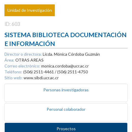
Unidad de Investigación
ID: 603
SISTEMA BIBLIOTECA DOCUMENTACIÓN
E INFORMACIÓN
Director o directora:
Licda. Mónica Córdoba Guzmán
Área:
OTRAS AREAS
Correo electrónico:
monica.cordoba@ucr.ac.cr
Teléfono:
(506) 2511-4461 / (506) 2511-4750
Sitio web:
www.sibdi.ucr.ac.cr
Personas investigadoras
Personal colaborador
Proyectos