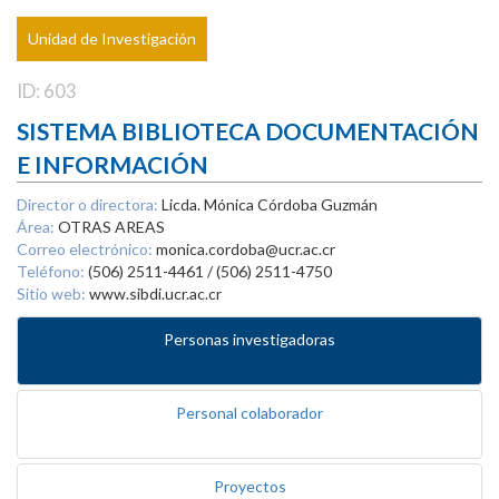
Unidad de Investigación
ID: 603
SISTEMA BIBLIOTECA DOCUMENTACIÓN
E INFORMACIÓN
Director o directora:
Licda. Mónica Córdoba Guzmán
Área:
OTRAS AREAS
Correo electrónico:
monica.cordoba@ucr.ac.cr
Teléfono:
(506) 2511-4461 / (506) 2511-4750
Sitio web:
www.sibdi.ucr.ac.cr
Personas investigadoras
Personal colaborador
Proyectos