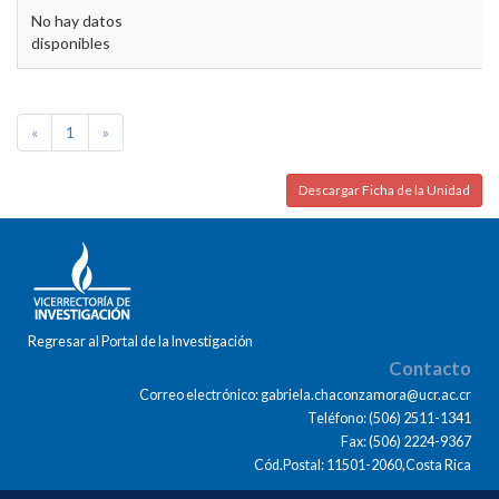
No hay datos
disponibles
«
1
»
Descargar Ficha de la Unidad
Regresar al Portal de la Investigación
Contacto
Correo electrónico: gabriela.chaconzamora@ucr.ac.cr
Teléfono: (506) 2511-1341
Fax: (506) 2224-9367
Cód.Postal: 11501-2060,Costa Rica