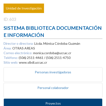
Unidad de Investigación
ID: 603
SISTEMA BIBLIOTECA DOCUMENTACIÓN
E INFORMACIÓN
Director o directora:
Licda. Mónica Córdoba Guzmán
Área:
OTRAS AREAS
Correo electrónico:
monica.cordoba@ucr.ac.cr
Teléfono:
(506) 2511-4461 / (506) 2511-4750
Sitio web:
www.sibdi.ucr.ac.cr
Personas investigadoras
Personal colaborador
Proyectos