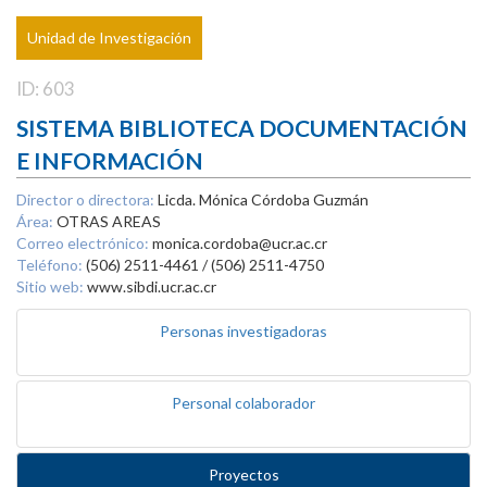
Unidad de Investigación
ID: 603
SISTEMA BIBLIOTECA DOCUMENTACIÓN
E INFORMACIÓN
Director o directora:
Licda. Mónica Córdoba Guzmán
Área:
OTRAS AREAS
Correo electrónico:
monica.cordoba@ucr.ac.cr
Teléfono:
(506) 2511-4461 / (506) 2511-4750
Sitio web:
www.sibdi.ucr.ac.cr
Personas investigadoras
Personal colaborador
Proyectos