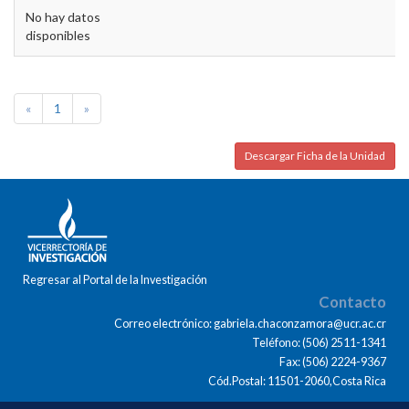
No hay datos
disponibles
«
1
»
Descargar Ficha de la Unidad
Regresar al Portal de la Investigación
Contacto
Correo electrónico: gabriela.chaconzamora@ucr.ac.cr
Teléfono: (506) 2511-1341
Fax: (506) 2224-9367
Cód.Postal: 11501-2060,Costa Rica