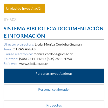
Unidad de Investigación
ID: 603
SISTEMA BIBLIOTECA DOCUMENTACIÓN
E INFORMACIÓN
Director o directora:
Licda. Mónica Córdoba Guzmán
Área:
OTRAS AREAS
Correo electrónico:
monica.cordoba@ucr.ac.cr
Teléfono:
(506) 2511-4461 / (506) 2511-4750
Sitio web:
www.sibdi.ucr.ac.cr
Personas investigadoras
Personal colaborador
Proyectos