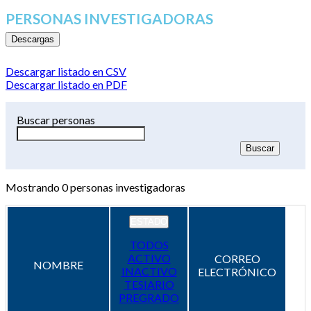
PERSONAS INVESTIGADORAS
Descargas
Descargar listado en CSV
Descargar listado en PDF
Buscar personas
Mostrando
0
personas investigadoras
ESTADO
TODOS
ACTIVO
CORREO
NOMBRE
INACTIVO
ELECTRÓNICO
TESIARIO
PREGRADO