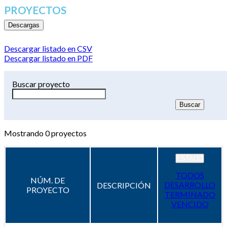
PROYECTOS
Descargas
Descargar listado en CSV
Descargar listado en PDF
Buscar proyecto
Mostrando
0
proyectos
ESTADO
TODOS
NÚM. DE
DESARROLLO
DESCRIPCIÓN
PROYECTO
TERMINADO
VENCIDO