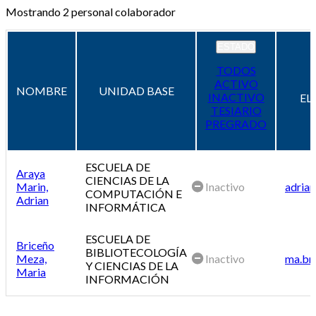
Mostrando
2
personal colaborador
ESTADO
TODOS
ACTIVO
NOMBRE
UNIDAD BASE
INACTIVO
EL
TESIARIO
PREGRADO
ESCUELA DE
Araya
CIENCIAS DE LA
Marin,
Inactivo
adrian
COMPUTACIÓN E
Adrian
INFORMÁTICA
ESCUELA DE
Briceño
BIBLIOTECOLOGÍA
Meza,
Inactivo
ma.br
Y CIENCIAS DE LA
Maria
INFORMACIÓN