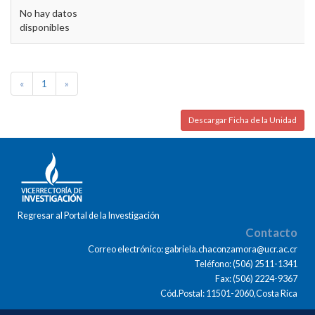
No hay datos
disponibles
«
1
»
Descargar Ficha de la Unidad
Regresar al Portal de la Investigación
Contacto
Correo electrónico: gabriela.chaconzamora@ucr.ac.cr
Teléfono: (506) 2511-1341
Fax: (506) 2224-9367
Cód.Postal: 11501-2060,Costa Rica