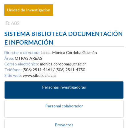
Unidad de Investigación
ID: 603
SISTEMA BIBLIOTECA DOCUMENTACIÓN
E INFORMACIÓN
Director o directora:
Licda. Mónica Córdoba Guzmán
Área:
OTRAS AREAS
Correo electrónico:
monica.cordoba@ucr.ac.cr
Teléfono:
(506) 2511-4461 / (506) 2511-4750
Sitio web:
www.sibdi.ucr.ac.cr
Personas investigadoras
Personal colaborador
Proyectos