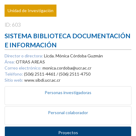
Unidad de Investigación
ID: 603
SISTEMA BIBLIOTECA DOCUMENTACIÓN
E INFORMACIÓN
Director o directora:
Licda. Mónica Córdoba Guzmán
Área:
OTRAS AREAS
Correo electrónico:
monica.cordoba@ucr.ac.cr
Teléfono:
(506) 2511-4461 / (506) 2511-4750
Sitio web:
www.sibdi.ucr.ac.cr
Personas investigadoras
Personal colaborador
Proyectos