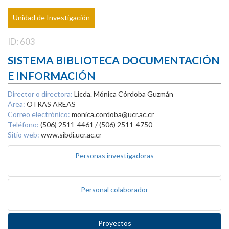
Unidad de Investigación
ID: 603
SISTEMA BIBLIOTECA DOCUMENTACIÓN
E INFORMACIÓN
Director o directora:
Licda. Mónica Córdoba Guzmán
Área:
OTRAS AREAS
Correo electrónico:
monica.cordoba@ucr.ac.cr
Teléfono:
(506) 2511-4461 / (506) 2511-4750
Sitio web:
www.sibdi.ucr.ac.cr
Personas investigadoras
Personal colaborador
Proyectos