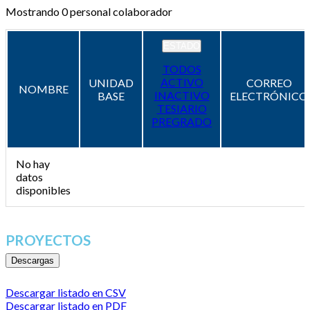
Mostrando
0
personal colaborador
ESTADO
TODOS
ACTIVO
UNIDAD
CORREO
NOMBRE
INACTIVO
BASE
ELECTRÓNICO
TESIARIO
PREGRADO
No hay
datos
disponibles
PROYECTOS
Descargas
Descargar listado en CSV
Descargar listado en PDF