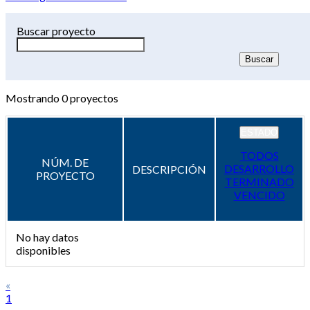
Buscar proyecto
Mostrando
0
proyectos
ESTADO
TODOS
NÚM. DE
DESARROLLO
DESCRIPCIÓN
PROYECTO
TERMINADO
VENCIDO
No hay datos
disponibles
«
1