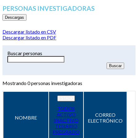
PERSONAS INVESTIGADORAS
Descargas
Descargar listado en CSV
Descargar listado en PDF
Buscar personas
Mostrando
0
personas investigadoras
ESTADO
TODOS
ACTIVO
CORREO
NOMBRE
INACTIVO
ELECTRÓNICO
TESIARIO
PREGRADO