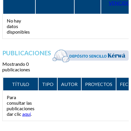
VENCIDO
No hay
datos
disponibles
PUBLICACIONES
Mostrando 0
publicaciones
TÍTULO
TIPO
AUTOR
PROYECTOS
FEC
Para
consultar las
publicaciones
dar clic
aquí
.